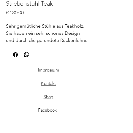
Strebenstuhl Teak
Preis
€ 180,00
Sehr gemütliche Stühle aus Teakholz.
Sie haben ein sehr schönes Design
und durch die gerundete Rückenlehne
sind sie auch sehr bequem. Die Stühle
wurden in einem hellen, beigen Stoff
neu bezogen.
Impressum
Kontakt
Shop
Facebook
Instagram