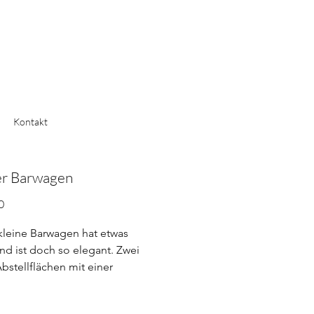
Kontakt
er Barwagen
Preis
0
kleine Barwagen hat etwas
nd ist doch so elegant. Zwei
bstellflächen mit einer
alen, geschwungenen Stange
en. Es gibt zwei Abstellflächen