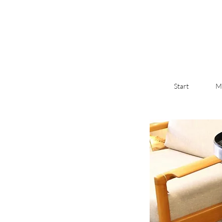
Start
M