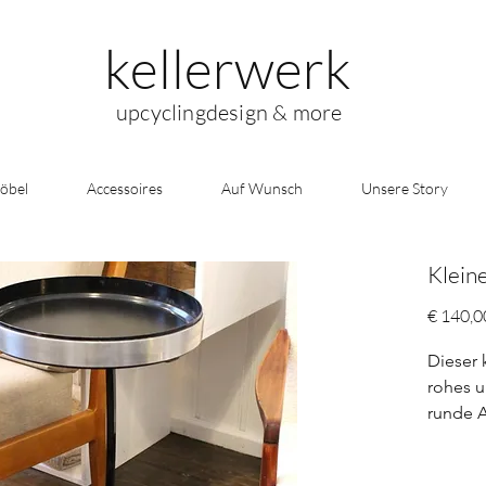
kellerwerk
upcyclingdesign & more
öbel
Accessoires
Auf Wunsch
Unsere Story
Klein
€ 140,0
Dieser 
rohes u
runde A
vertik
verbund