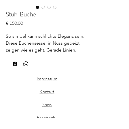
Stuhl Buche
Preis
€ 150,00
So simpel kann schlichte Eleganz sein.
Diese Buchensessel in Nuss gebeizt
zeigen wie es geht. Gerade Linien,
konisch zusammenlaufende Beine,
eine schön geformte Rückenlehne.
Mehr brauchtes nicht. 4 Stück
vorhanden
Impressum
Kontakt
Shop
Facebook