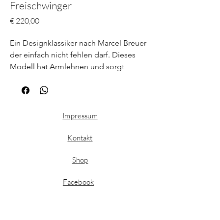
Freischwinger
Preis
€ 220,00
Ein Designklassiker nach Marcel Breuer
der einfach nicht fehlen darf. Dieses
Modell hat Armlehnen und sorgt
dadurch für einen hohen Sitzkomfort.
Das Geflecht auf den Sitzflächen war
durchgerissen und wir haben dieses
durch eine Platte ersetzt. Wir haben
Impressum
uns für einen dünnen Schaumstoff und
einen passenden beigen Stoff
Kontakt
entschieden.
Shop
Facebook
Instagram