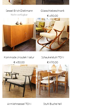
Sessel Erich Diekmann
Glasschiebeschrank
Nicht verfügbar
Preis
€ 450,00
Kommode Jiroutek Natur
Schaukelstuhl TON
Preis
Preis
€ 450,00
€ 690,00
Armlehnsessel TON
Stuhl Buche hell