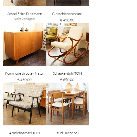
Sessel Erich Diekmann
Glasschiebeschrank
Nicht verfügbar
Preis
€ 450,00
Kommode Jiroutek Natur
Schaukelstuhl TON
Preis
Preis
€ 450,00
€ 690,00
Armlehnsessel TON
Stuhl Buche hell