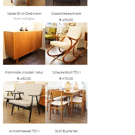
Sessel Erich Diekmann
Glasschiebeschrank
Nicht verfügbar
Preis
€ 450,00
Kommode Jiroutek Natur
Schaukelstuhl TON
Preis
Preis
€ 450,00
€ 690,00
Armlehnsessel TON
Stuhl Buche hell