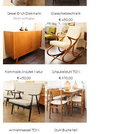
Sessel Erich Diekmann
Glasschiebeschrank
Nicht verfügbar
Preis
€ 450,00
Kommode Jiroutek Natur
Schaukelstuhl TON
Preis
Preis
€ 450,00
€ 690,00
Armlehnsessel TON
Stuhl Buche hell