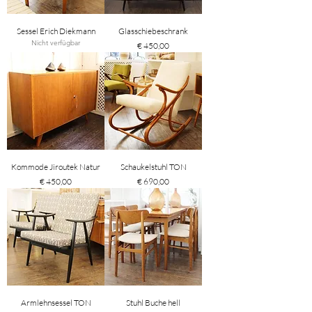
Sessel Erich Diekmann
Glasschiebeschrank
Nicht verfügbar
Preis
€ 450,00
Kommode Jiroutek Natur
Schaukelstuhl TON
Preis
Preis
€ 450,00
€ 690,00
Armlehnsessel TON
Stuhl Buche hell