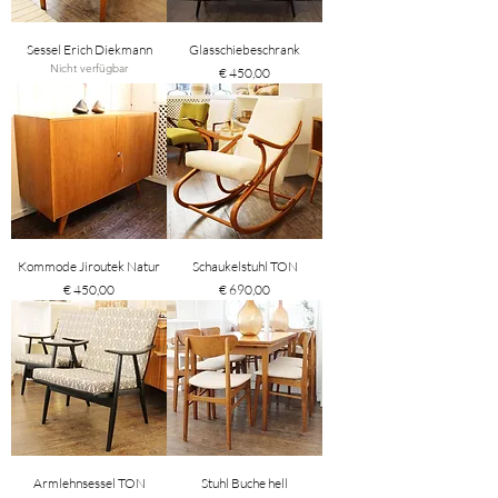
Sessel Erich Diekmann
Glasschiebeschrank
Nicht verfügbar
Preis
€ 450,00
Kommode Jiroutek Natur
Schaukelstuhl TON
Preis
Preis
€ 450,00
€ 690,00
Armlehnsessel TON
Stuhl Buche hell