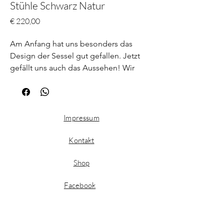
Stühle Schwarz Natur
Preis
€ 220,00
Am Anfang hat uns besonders das
Design der Sessel gut gefallen. Jetzt
gefällt uns auch das Aussehen! Wir
haben sie repariert und neu lackiert
und nur die Rückenlehnen original
belassen. Die Sitzflächen haben wir
passend dunkel neu bezogen.
Impressum
Kontakt
Shop
Facebook
Instagram